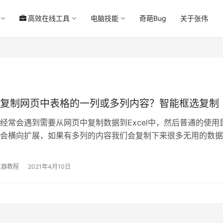
高效在线工具
电脑技能
奇葩Bug
关于张伟
复制网页中表格的一列或多列内容？智能框选复制
经常会遇到需要从网页中复制数据到Excel中，然后普通的使用
会横向扩展，如果有多列的内容我们会复制下来很多无用的数据
具体某一列的内容，当然你也可以选择复制的excel中，删除冗
有没有更好的方法可以选择某一列直接进行复制呢。微软的Edg
览器教程
2021年4月10日
带来了最佳的解决方案，一起来看看吧！