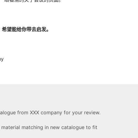
，希望能给你带去启发。
ny
atalogue from XXX company for your review.
t material matching in new catalogue to fit