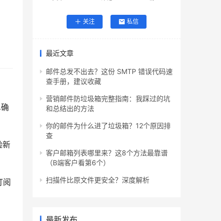
关注
私信
最近文章
邮件总发不出去？这份 SMTP 错误代码速
查手册，建议收藏
营销邮件防垃圾箱完整指南：我踩过的坑
单确
和总结出的方法
你的邮件为什么进了垃圾箱？12个原因排
查
验新
客户邮箱列表哪里来？这8个方法最靠谱
（B端客户看第6个）
扫描件比原文件更安全？深度解析
订阅
最新发布