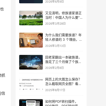
2026年6月9日
率也
又见清明，修族谱家谱正
当时｜中国人为什么要"慎
终追远"？
2026年3月28日
为什么我们需要族谱？年
。
轻人修谱的 3 个理由，找
到你的根
2026年3月13日
回老家翻出一本破族谱，
我花了三个月做了个族谱
管理软件
2026年2月8日
动抓
网页上的大图怎么保存？
怎么截取网页全图？看完
就会
2025年8月17日
的信
如何将PDF转扫描件，
PDF做旧，PDF转扫描