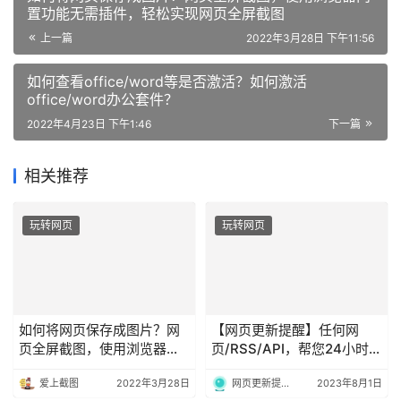
置功能无需插件，轻松实现网页全屏截图
上一篇
2022年3月28日 下午11:56
如何查看office/word等是否激活？如何激活
office/word办公套件？
2022年4月23日 下午1:46
下一篇
相关推荐
玩转网页
玩转网页
如何将网页保存成图片？网
【网页更新提醒】任何网
页全屏截图，使用浏览器内
页/RSS/API，帮您24小时盯
置功能无需插件，轻松实现
着
爱上截图
2022年3月28日
网页更新提醒-作者
2023年8月1日
网页全屏截图